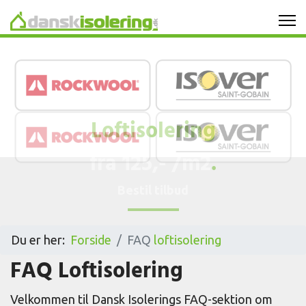
Hulmursisolering
Loftisolering
Skriv til os
Valgfrit isoleringsmateriale
.
Efterisolering
Du er her:
Forside
FAQ
loftisolering
Nyhedsblog
FAQ Loftisolering
Gratis isoleringstjek
Velkommen til Dansk Isolerings FAQ-sektion om