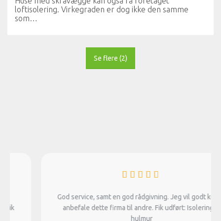
Huse med skråvægge kan også få foretaget
loftisolering. Virkegraden er dog ikke den samme
som…
Se flere
(
2
)
God service, samt en god rådgivning. Jeg vil godt kunne
anbefale dette firma til andre. Fik udført: Isolering af
hulmur