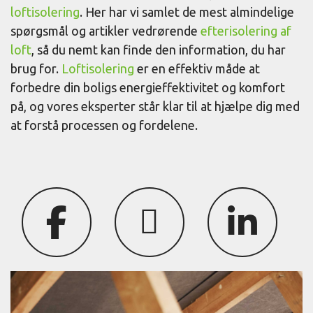
loftisolering
. Her har vi samlet de mest almindelige
spørgsmål og artikler vedrørende
efterisolering af
loft
, så du nemt kan finde den information, du har
brug for.
Loftisolering
er en effektiv måde at
forbedre din boligs energieffektivitet og komfort
på, og vores eksperter står klar til at hjælpe dig med
at forstå processen og fordelene.
fab
fas
fab
fa-
fa-
fa-
facebook-
play
linkedin-
f
in