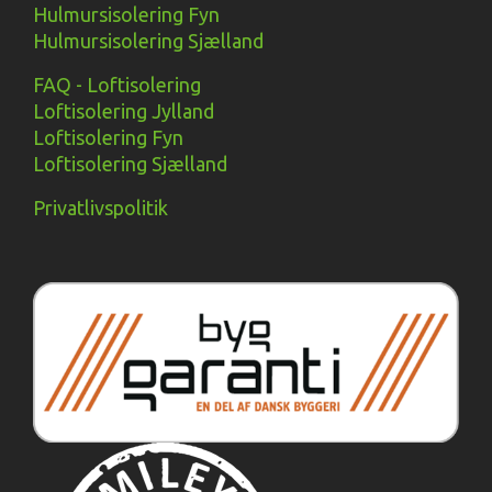
Hulmursisolering Fyn
Hulmursisolering Sjælland
FAQ - Loftisolering
Loftisolering Jylland
Loftisolering Fyn
Loftisolering Sjælland
Privatlivspolitik